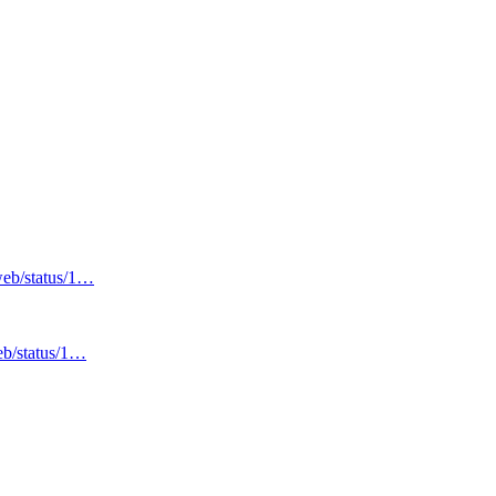
/web/status/1…
eb/status/1…