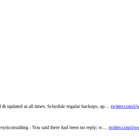
d & updated at all times. Schedule regular backups, ap…
twitter.com/i
 eryriconsulting - You said there had been no reply; w…
twitter.com/i/w