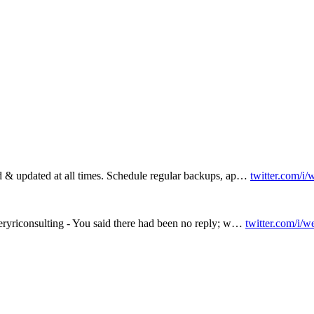
d & updated at all times. Schedule regular backups, ap…
twitter.com/i
 eryriconsulting - You said there had been no reply; w…
twitter.com/i/w